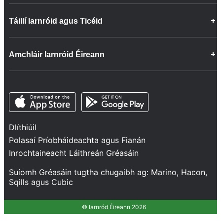
Deiseanna Gairme
Táillí Iarnróid agus Ticéid
Faisnéis faoin gCuideachta
Cairt Phaisinéirí
Ceisteanna Coitianta
Ceisteanna Coitianta
Amchláir Iarnróid Éireann
Déan teagmháil linn
Lasta
Inrochtaineacht ar Bord ár dTraenacha
Maoin Ghrúpa
Nuacht
Bonneagar
Opens in a new tab
Opens in a new tab
Lean sinn
Ráiteas Líonra
Tionscadail agus Infheistíochtaí
Dlíthiúil
Sábháilteacht agus Slándáil
Polasaí Príobháideachta agus Fianán
Seirbhísí
Inrochtaineacht Láithreán Gréasáin
Feidhmíocht dTraenacha
Suíomh Gréasáin tugtha chugaibh ag:
Marino
,
Hacon
,
Sqills
agus
Cubic
© Iarnród Éireann 2026