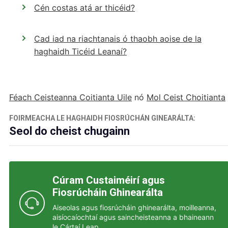
Cén costas atá ar thicéid?
Cad iad na riachtanais ó thaobh aoise de la
haghaidh Ticéid Leanaí?
Féach Ceisteanna Coitianta Uile
nó
Mol Ceist Choitianta
FOIRMEACHA LE HAGHAIDH FIOSRÚCHÁN GINEARÁLTA:
Seol do cheist chugainn
Úsáid na naisc thíos chun do chuid fiosrúchán a sheoladh chugainn ar ábhair éagsúla.
Cúram Custaiméirí agus
Fiosrúcháin Ghinearálta
Aiseolas agus fiosrúcháin ghinearálta, moilleanna,
aisíocaíochtaí agus saincheisteanna a bhaineann
le Cártaí Leap