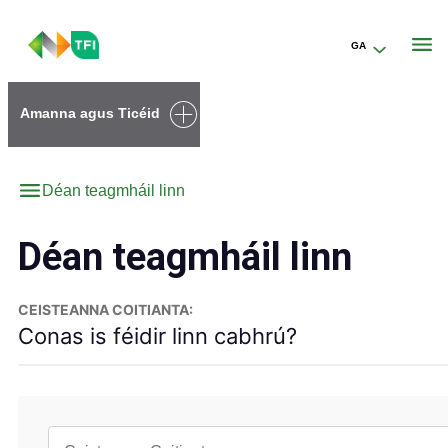
GA
Go to the transportforireland.ie homepage (opens in a new tab)
Amanna agus Ticéid
Déan teagmháil linn
Déan teagmháil linn
CEISTEANNA COITIANTA:
Conas is féidir linn cabhrú?
Eochairfhocal Ceisteanna Coitianta