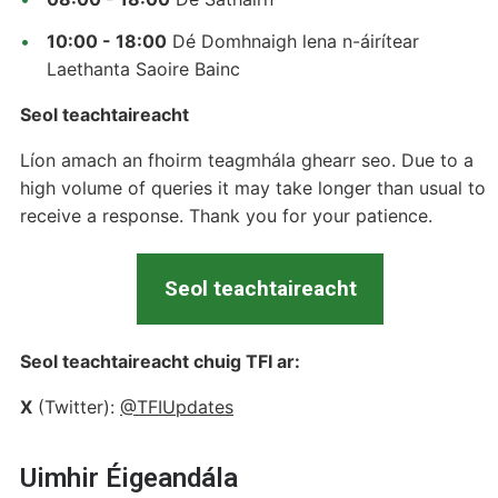
10:00 - 18:00
Dé Domhnaigh lena n-áirítear
Laethanta Saoire Bainc
Seol teachtaireacht
Líon amach an fhoirm teagmhála ghearr seo. Due to a
high volume of queries it may take longer than usual to
receive a response. Thank you for your patience.
Seol teachtaireacht
Seol teachtaireacht chuig TFI ar:
X
(Twitter):
@TFIUpdates
Uimhir Éigeandála