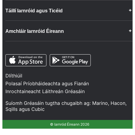
Deiseanna Gairme
Táillí Iarnróid agus Ticéid
Faisnéis faoin gCuideachta
Cairt Phaisinéirí
Ceisteanna Coitianta
Ceisteanna Coitianta
Amchláir Iarnróid Éireann
Déan teagmháil linn
Lasta
Inrochtaineacht ar Bord ár dTraenacha
Maoin Ghrúpa
Nuacht
Bonneagar
Opens in a new tab
Opens in a new tab
Lean sinn
Ráiteas Líonra
Tionscadail agus Infheistíochtaí
Dlíthiúil
Sábháilteacht agus Slándáil
Polasaí Príobháideachta agus Fianán
Seirbhísí
Inrochtaineacht Láithreán Gréasáin
Feidhmíocht dTraenacha
Suíomh Gréasáin tugtha chugaibh ag:
Marino
,
Hacon
,
Sqills
agus
Cubic
© Iarnród Éireann 2026