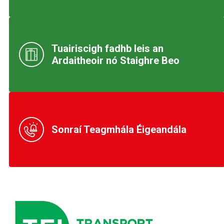
Tuairiscigh fadhb leis an
Ardaitheoir nó Staighre Beo
Sonraí Teagmhála Éigeandála
TFI Logo