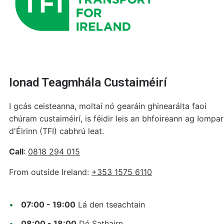
Ionad Teagmhála Custaiméirí
I gcás ceisteanna, moltaí nó gearáin ghinearálta faoi
chúram custaiméirí, is féidir leis an bhfoireann ag Iompar
d'Éirinn (TFI) cabhrú leat.
Call
:
0818 294 015
From outside Ireland:
+353 1575 6110
07:00 - 19:00
Lá den tseachtain
08:00 - 18:00
Dé Sathairn