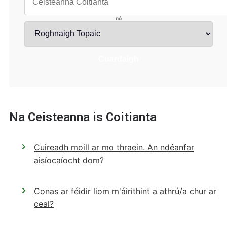
nó
Roghnaigh Topaic
Cuardaigh
Na Ceisteanna is Coitianta
Cuireadh moill ar mo thraein. An ndéanfar
aisíocaíocht dom?
Conas ar féidir liom m'áirithint a athrú/a chur ar
ceal?