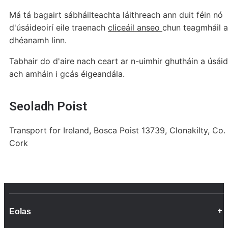
Má tá bagairt sábháilteachta láithreach ann duit féin nó
d'úsáideoirí eile traenach
cliceáil anseo
chun teagmháil a
dhéanamh linn.
Tabhair do d'aire nach ceart ar n-uimhir ghutháin a úsáid
ach amháin i gcás éigeandála.
Seoladh Poist
Transport for Ireland, Bosca Poist 13739, Clonakilty, Co.
Cork
Eolas