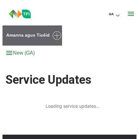
GA
Go to the transportforireland.ie homepage (opens in a new tab)
Amanna agus Ticéid
New (GA)
Service Updates
Loading service updates…