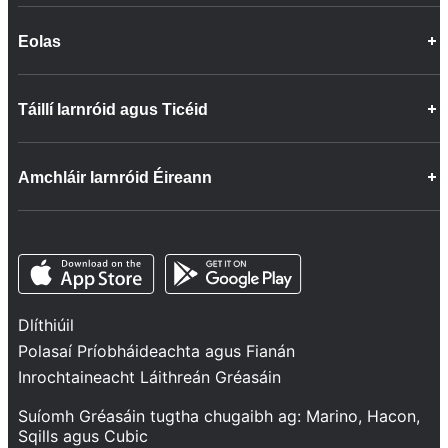
Eolas
Deiseanna Gairme
Táillí Iarnróid agus Ticéid
Faisnéis faoin gCuideachta
Cairt Phaisinéirí
Ceisteanna Coitianta
Ceisteanna Coitianta
Amchláir Iarnróid Éireann
Déan teagmháil linn
Lasta
Inrochtaineacht ar Bord ár dTraenacha
Maoin Ghrúpa
Nuacht
Bonneagar
Opens in a new tab
Opens in a new tab
Lean sinn
Ráiteas Líonra
Tionscadail agus Infheistíochtaí
Dlíthiúil
Sábháilteacht agus Slándáil
Polasaí Príobháideachta agus Fianán
Seirbhísí
Inrochtaineacht Láithreán Gréasáin
Feidhmíocht dTraenacha
Suíomh Gréasáin tugtha chugaibh ag:
Marino
,
Hacon
,
Sqills
agus
Cubic