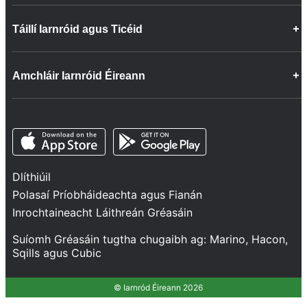
Deiseanna Gairme
Táillí Iarnróid agus Ticéid
Faisnéis faoin gCuideachta
Cairt Phaisinéirí
Ceisteanna Coitianta
Ceisteanna Coitianta
Amchláir Iarnróid Éireann
Déan teagmháil linn
Lasta
Inrochtaineacht ar Bord ár dTraenacha
Maoin Ghrúpa
Nuacht
Bonneagar
Opens in a new tab
Opens in a new tab
Lean sinn
Ráiteas Líonra
Tionscadail agus Infheistíochtaí
Dlíthiúil
Sábháilteacht agus Slándáil
Polasaí Príobháideachta agus Fianán
Seirbhísí
Inrochtaineacht Láithreán Gréasáin
Feidhmíocht dTraenacha
Suíomh Gréasáin tugtha chugaibh ag:
Marino
,
Hacon
,
Sqills
agus
Cubic
© Iarnród Éireann 2026