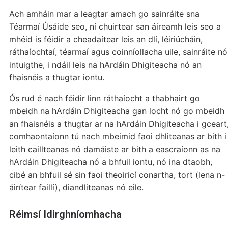
Ach amháin mar a leagtar amach go sainráite sna
Téarmaí Úsáide seo, ní chuirtear san áireamh leis seo a
mhéid is féidir a cheadaítear leis an dlí, léiriúcháin,
ráthaíochtaí, téarmaí agus coinníollacha uile, sainráite nó
intuigthe, i ndáil leis na hArdáin Dhigiteacha nó an
fhaisnéis a thugtar iontu.
Ós rud é nach féidir linn ráthaíocht a thabhairt go
mbeidh na hArdáin Dhigiteacha gan locht nó go mbeidh
an fhaisnéis a thugtar ar na hArdáin Dhigiteacha i gceart
comhaontaíonn tú nach mbeimid faoi dhliteanas ar bith i
leith caillteanas nó damáiste ar bith a eascraíonn as na
hArdáin Dhigiteacha nó a bhfuil iontu, nó ina dtaobh,
cibé an bhfuil sé sin faoi theoiricí conartha, tort (lena n-
áirítear faillí), diandliteanas nó eile.
Réimsí Idirghníomhacha