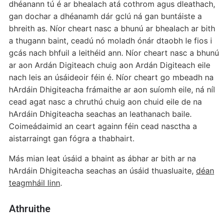
dhéanann tú é ar bhealach atá cothrom agus dleathach,
gan dochar a dhéanamh dár gclú ná gan buntáiste a
bhreith as. Níor cheart nasc a bhunú ar bhealach ar bith
a thugann baint, ceadú nó moladh ónár dtaobh le fios i
gcás nach bhfuil a leithéid ann. Níor cheart nasc a bhunú
ar aon Ardán Digiteach chuig aon Ardán Digiteach eile
nach leis an úsáideoir féin é. Níor cheart go mbeadh na
hArdáin Dhigiteacha frámaithe ar aon suíomh eile, ná níl
cead agat nasc a chruthú chuig aon chuid eile de na
hArdáin Dhigiteacha seachas an leathanach baile.
Coimeádaimid an ceart againn féin cead nasctha a
aistarraingt gan fógra a thabhairt.
Más mian leat úsáid a bhaint as ábhar ar bith ar na
hArdáin Dhigiteacha seachas an úsáid thuasluaite,
déan
teagmháil linn
.
Athruithe