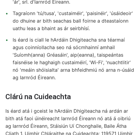
'ár', srl. d'Iarnród Eireann.
Tagraíonn 'tú/tusa', 'custaiméir', 'paisinéir', 'úsáideoir'
do dhuine ar bith seachas ball foirne a dteastaíonn
uathu leas a bhaint as ár seirbhísí.
Is éard is ciall le hArdáin Dhigiteacha sna téarmaí
agus coinníollacha seo ná sócmhainní amhail
'Suíomh(anna) Gréasáin', aip(eanna), taispeántas
faisnéise le haghaigh custaiméirí, 'Wi-Fi', 'nuachtlitir'
nó 'meáin shóisialta' arna bhfeidhmiú nó arna n-úsáid
ag Iarnród Éireann.
Clárú na Cuideachta
Is éard atá i gceist le hArdáin Dhigiteacha ná ardán ar
bith atá faoi úinéireacht Iarnród Éireann nó atá á oibriú
ag Iarnród Éireann, Stáisiún Uí Chonghaile, Baile Átha
Cliath 1. Uimhir Chláraithe na Cuideachta: 119571 Uimhir