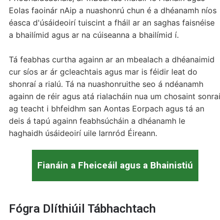
Eolas faoinár nAip a nuashonrú chun é a dhéanamh níos
éasca d'úsáideoirí tuiscint a fháil ar an saghas faisnéise
a bhailímid agus ar na cúiseanna a bhailímid í.
Tá feabhas curtha againn ar an mbealach a dhéanaimid
cur síos ar ár gcleachtais agus mar is féidir leat do
shonraí a rialú. Tá na nuashonruithe seo á ndéanamh
againn de réir agus atá rialacháin nua um chosaint sonra
ag teacht i bhfeidhm san Aontas Eorpach agus tá an
deis á tapú againn feabhsúcháin a dhéanamh le
haghaidh úsáideoirí uile Iarnród Éireann.
Fianáin a Fheiceáil agus a Bhainistiú
Fógra Dlíthiúil Tábhachtach