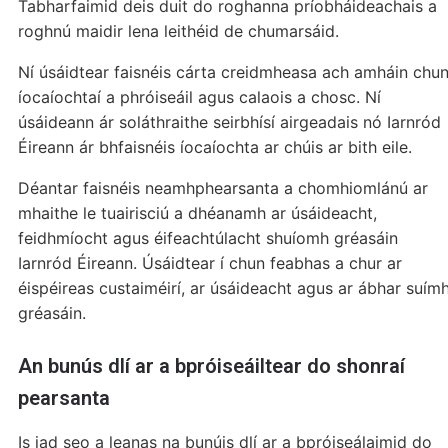
Tabharfaimid deis duit do roghanna príobháideachais a
roghnú maidir lena leithéid de chumarsáid.
Ní úsáidtear faisnéis cárta creidmheasa ach amháin chu
íocaíochtaí a phróiseáil agus calaois a chosc. Ní
úsáideann ár soláthraithe seirbhísí airgeadais nó Iarnród
Éireann ár bhfaisnéis íocaíochta ar chúis ar bith eile.
Déantar faisnéis neamhphearsanta a chomhiomlánú ar
mhaithe le tuairisciú a dhéanamh ar úsáideacht,
feidhmíocht agus éifeachtúlacht shuíomh gréasáin
Iarnród Éireann. Úsáidtear í chun feabhas a chur ar
éispéireas custaiméirí, ar úsáideacht agus ar ábhar suím
gréasáin.
An bunús dlí ar a bpróiseáiltear do shonraí
pearsanta
Is iad seo a leanas na bunúis dlí ar a bpróiseálaimid do