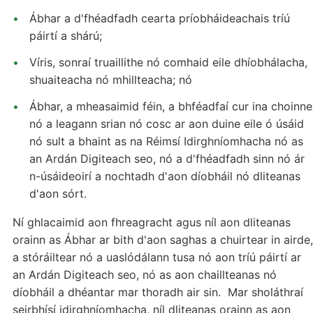
Ábhar a d'fhéadfadh cearta príobháideachais tríú
páirtí a shárú;
Víris, sonraí truaillithe nó comhaid eile dhíobhálacha,
shuaiteacha nó mhillteacha; nó
Ábhar, a mheasaimid féin, a bhféadfaí cur ina choinne
nó a leagann srian nó cosc ar aon duine eile ó úsáid
nó sult a bhaint as na Réimsí Idirghníomhacha nó as
an Ardán Digiteach seo, nó a d'fhéadfadh sinn nó ár
n-úsáideoirí a nochtadh d'aon díobháil nó dliteanas
d'aon sórt.
Ní ghlacaimid aon fhreagracht agus níl aon dliteanas
orainn as Ábhar ar bith d'aon saghas a chuirtear in airde,
a stóráiltear nó a uaslódálann tusa nó aon tríú páirtí ar
an Ardán Digiteach seo, nó as aon chaillteanas nó
díobháil a dhéantar mar thoradh air sin. Mar sholáthraí
seirbhísí idirghníomhacha, níl dliteanas orainn as aon