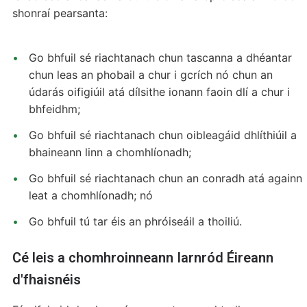
shonraí pearsanta:
Go bhfuil sé riachtanach chun tascanna a dhéantar
chun leas an phobail a chur i gcrích nó chun an
údarás oifigiúil atá dílsithe ionann faoin dlí a chur i
bhfeidhm;
Go bhfuil sé riachtanach chun oibleagáid dhlíthiúil a
bhaineann linn a chomhlíonadh;
Go bhfuil sé riachtanach chun an conradh atá againn
leat a chomhlíonadh; nó
Go bhfuil tú tar éis an phróiseáil a thoiliú.
Cé leis a chomhroinneann Iarnród Éireann
d'fhaisnéis