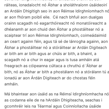
ráiteas, ionadaíocht nó Ábhar a sholáthraíonn úsáideoirí
an Ardáin Dhigitigh seo in aon Réimse Idirghníomhach n
ar aon fhóram poiblí eile. Cé nach bhfuil aon dualgas
orainn scagadh nó eagarthóireacht nó monatóireacht a
dhéanamh ar aon chuid den Ábhar a phostáiltear nó a
scaiptear trí aon Réimse Idirghníomhach, coimeádaimid
an ceart againn féin, agus tá sé de lánrogha againn, aon
Ábhar a phostáiltear nó a stóráiltear ar Ardán Digiteach
ar bith am ar bith agus ar chúis ar bith, a bhaint, a
scagadh nó a chur in eagar agus is tusa amháin atá
freagrach as cóipeanna cúltaca a chruthú d 'Ábhar ar
bith, nó as Ábhar ar bith a phostálann nó a stórálann tú 
ionadú ar aon Árdán Digiteach ar do chostas féin
amháin.
Má bhaintear aon úsáid as na Réimsí Idirghníomhacha nó
as codanna eile de na hArdáin Dhigiteacha, seachas i
gcomhréir leis na Téarmaí agus Coinníollacha úsáide