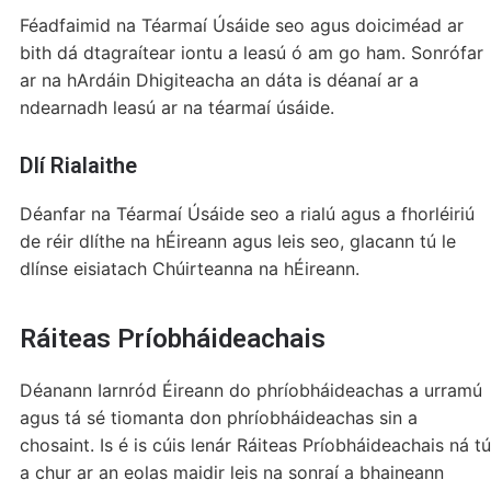
Féadfaimid na Téarmaí Úsáide seo agus doiciméad ar
bith dá dtagraítear iontu a leasú ó am go ham. Sonrófar
ar na hArdáin Dhigiteacha an dáta is déanaí ar a
ndearnadh leasú ar na téarmaí úsáide.
Dlí Rialaithe
Déanfar na Téarmaí Úsáide seo a rialú agus a fhorléiriú
de réir dlíthe na hÉireann agus leis seo, glacann tú le
dlínse eisiatach Chúirteanna na hÉireann.
Ráiteas Príobháideachais
Déanann Iarnród Éireann do phríobháideachas a urramú
agus tá sé tiomanta don phríobháideachas sin a
chosaint. Is é is cúis lenár Ráiteas Príobháideachais ná tú
a chur ar an eolas maidir leis na sonraí a bhaineann