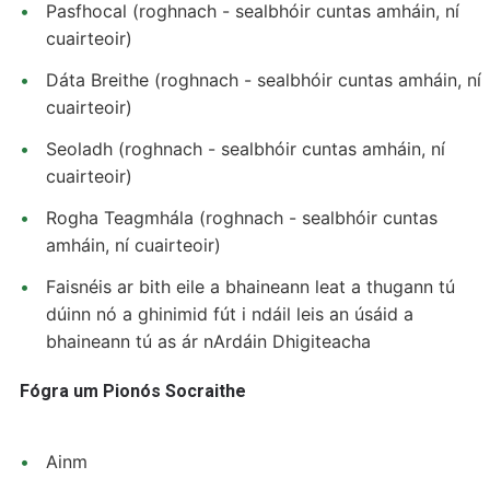
Pasfhocal (roghnach - sealbhóir cuntas amháin, ní
cuairteoir)
Dáta Breithe (roghnach - sealbhóir cuntas amháin, ní
cuairteoir)
Seoladh (roghnach - sealbhóir cuntas amháin, ní
cuairteoir)
Rogha Teagmhála (roghnach - sealbhóir cuntas
amháin, ní cuairteoir)
Faisnéis ar bith eile a bhaineann leat a thugann tú
dúinn nó a ghinimid fút i ndáil leis an úsáid a
bhaineann tú as ár nArdáin Dhigiteacha
Fógra um Pionós Socraithe
Ainm