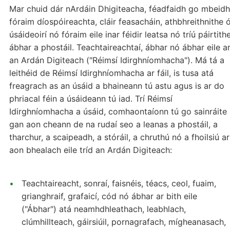
Mar chuid dár nArdáin Dhigiteacha, féadfaidh go mbeidh
fóraim díospóireachta, cláir feasacháin, athbhreithnithe 
úsáideoirí nó fóraim eile inar féidir leatsa nó tríú páirtith
ábhar a phostáil. Teachtaireachtaí, ábhar nó ábhar eile a
an Ardán Digiteach ("Réimsí Idirghníomhacha"). Má tá a
leithéid de Réimsí Idirghníomhacha ar fáil, is tusa atá
freagrach as an úsáid a bhaineann tú astu agus is ar do
phriacal féin a úsáideann tú iad. Trí Réimsí
Idirghníomhacha a úsáid, comhaontaíonn tú go sainráite
gan aon cheann de na rudaí seo a leanas a phostáil, a
tharchur, a scaipeadh, a stóráil, a chruthú nó a fhoilsiú ar
aon bhealach eile tríd an Ardán Digiteach:
Teachtaireacht, sonraí, faisnéis, téacs, ceol, fuaim,
grianghraif, grafaicí, cód nó ábhar ar bith eile
("Ábhar") atá neamhdhleathach, leabhlach,
clúmhillteach, gáirsiúil, pornagrafach, mígheanasach,