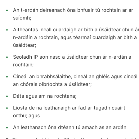
An t-ardán deireanach óna bhfuair tú rochtain ar ár
suíomh;
Aitheantas ineall cuardaigh ar bith a úsáidtear chun á
n-ardáin a rochtain, agus téarmaí cuardaigh ar bith a
úsáidtear;
Seoladh IP aon nasc a úsáidtear chun ár n-ardán a
rochtain;
Cineál an bhrabhsálaithe, cineál an ghléis agus cineál
an chórais oibríochta a úsáidtear;
Dáta agus am na rochtana;
Liosta de na leathanaigh ar fad ar tugadh cuairt
orthu; agus
An leathanach óna dtéann tú amach as an ardán