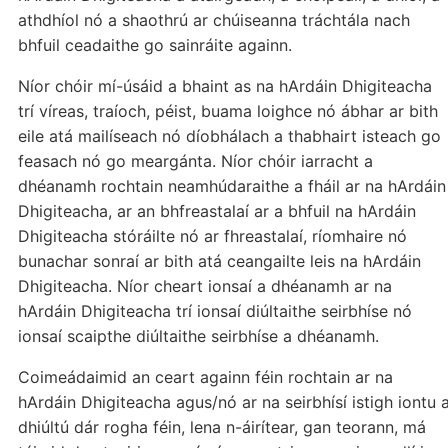
athdhíol nó a shaothrú ar chúiseanna tráchtála nach
bhfuil ceadaithe go sainráite againn.
Níor chóir mí-úsáid a bhaint as na hArdáin Dhigiteacha
trí víreas, traíoch, péist, buama loighce nó ábhar ar bith
eile atá mailíseach nó díobhálach a thabhairt isteach go
feasach nó go meargánta. Níor chóir iarracht a
dhéanamh rochtain neamhúdaraithe a fháil ar na hArdáin
Dhigiteacha, ar an bhfreastalaí ar a bhfuil na hArdáin
Dhigiteacha stóráilte nó ar fhreastalaí, ríomhaire nó
bunachar sonraí ar bith atá ceangailte leis na hArdáin
Dhigiteacha. Níor cheart ionsaí a dhéanamh ar na
hArdáin Dhigiteacha trí ionsaí diúltaithe seirbhíse nó
ionsaí scaipthe diúltaithe seirbhíse a dhéanamh.
Coimeádaimid an ceart againn féin rochtain ar na
hArdáin Dhigiteacha agus/nó ar na seirbhísí istigh iontu 
dhiúltú dár rogha féin, lena n-áirítear, gan teorann, má