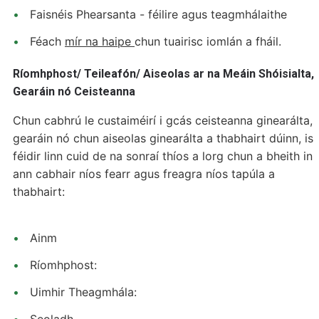
Faisnéis Phearsanta - féilire agus teagmhálaithe
Féach
mír na haipe
chun tuairisc iomlán a fháil.
Ríomhphost/ Teileafón/ Aiseolas ar na Meáin Shóisialta,
Gearáin nó Ceisteanna
Chun cabhrú le custaiméirí i gcás ceisteanna ginearálta,
gearáin nó chun aiseolas ginearálta a thabhairt dúinn, is
féidir linn cuid de na sonraí thíos a lorg chun a bheith in
ann cabhair níos fearr agus freagra níos tapúla a
thabhairt:
Ainm
Ríomhphost:
Uimhir Theagmhála: