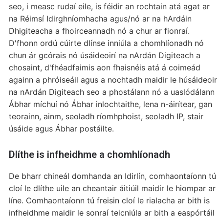
seo, i measc rudaí eile, is féidir an rochtain atá agat ar
na Réimsí Idirghníomhacha agus/nó ar na hArdáin
Dhigiteacha a fhoirceannadh nó a chur ar fionraí.
D'fhonn ordú cúirte dlínse inniúla a chomhlíonadh nó
chun ár gcórais nó úsáideoirí na nArdán Digiteach a
chosaint, d'fhéadfaimis aon fhaisnéis atá á coimeád
againn a phróiseáil agus a nochtadh maidir le húsáideoir
na nArdán Digiteach seo a phostálann nó a uaslódálann
Ábhar míchuí nó Ábhar inlochtaithe, lena n-áirítear, gan
teorainn, ainm, seoladh ríomhphoist, seoladh IP, stair
úsáide agus Ábhar postáilte.
Dlíthe is infheidhme a chomhlíonadh
De bharr chineál domhanda an Idirlín, comhaontaíonn tú
cloí le dlíthe uile an cheantair áitiúil maidir le hiompar ar
líne. Comhaontaíonn tú freisin cloí le rialacha ar bith is
infheidhme maidir le sonraí teicniúla ar bith a easpórtáil