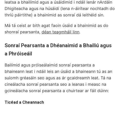
leatsa a bhailímid agus a úsáidimid i ndáil lenár nArdáin
Dhigiteacha agus na húsáidí (lena n-áirítear nochtadh do
thríú páirtithe) a bhainimid as sonraí dá leithéid sin.
Má tá ceist ar bith agat faoin úsáid a bhainimid as do
shonraí pearsanta,
déan teagmháil linn
.
Sonraí Pearsanta a Dhéanaimid a Bhailiú agus
a Phróiseáil
Bailímid agus próiseálaimid sonraí pearsanta a
bhaineann leat i ndáil leis an úsáid a bhaineann tú as an
suíomh gréasáin seo agus as ár gcaidreamh leat. Tá na
cineálacha sonraí pearsanta seo a leanas i measc na
gcineálacha sonraí pearsanta a chuirtear ar fáil dúinn:
Ticéad a Cheannach