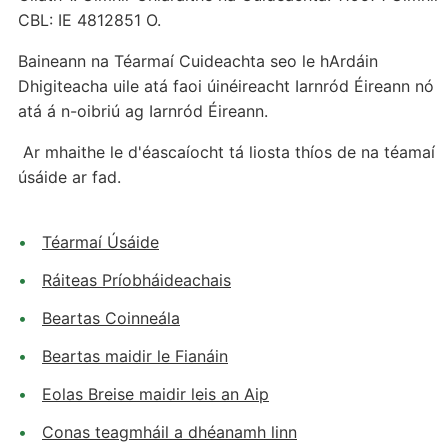
CBL: IE 4812851 O.
Baineann na Téarmaí Cuideachta seo le hArdáin
Dhigiteacha uile atá faoi úinéireacht Iarnród Éireann nó
atá á n-oibriú ag Iarnród Éireann.
Ar mhaithe le d'éascaíocht tá liosta thíos de na téamaí
úsáide ar fad.
Téarmaí Úsáide
Ráiteas Príobháideachais
Beartas Coinneála
Beartas maidir le Fianáin
Eolas Breise maidir leis an Aip
Conas teagmháil a dhéanamh linn