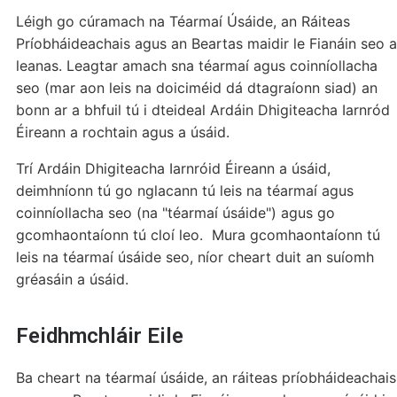
Léigh go cúramach na Téarmaí Úsáide, an Ráiteas
Príobháideachais agus an Beartas maidir le Fianáin seo a
leanas. Leagtar amach sna téarmaí agus coinníollacha
seo (mar aon leis na doiciméid dá dtagraíonn siad) an
bonn ar a bhfuil tú i dteideal Ardáin Dhigiteacha Iarnród
Éireann a rochtain agus a úsáid.
Trí Ardáin Dhigiteacha Iarnróid Éireann a úsáid,
deimhníonn tú go nglacann tú leis na téarmaí agus
coinníollacha seo (na "téarmaí úsáide") agus go
gcomhaontaíonn tú cloí leo. Mura gcomhaontaíonn tú
leis na téarmaí úsáide seo, níor cheart duit an suíomh
gréasáin a úsáid.
Feidhmchláir Eile
Ba cheart na téarmaí úsáide, an ráiteas príobháideachais