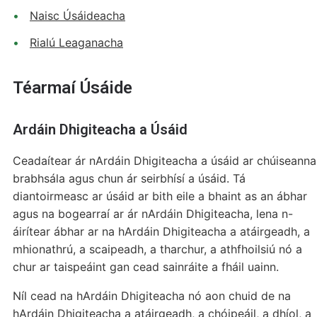
Naisc Úsáideacha
Rialú Leaganacha
Téarmaí Úsáide
Ardáin Dhigiteacha a Úsáid
Ceadaítear ár nArdáin Dhigiteacha a úsáid ar chúiseanna
brabhsála agus chun ár seirbhísí a úsáid. Tá
diantoirmeasc ar úsáid ar bith eile a bhaint as an ábhar
agus na bogearraí ar ár nArdáin Dhigiteacha, lena n-
áirítear ábhar ar na hArdáin Dhigiteacha a atáirgeadh, a
mhionathrú, a scaipeadh, a tharchur, a athfhoilsiú nó a
chur ar taispeáint gan cead sainráite a fháil uainn.
Níl cead na hArdáin Dhigiteacha nó aon chuid de na
hArdáin Dhigiteacha a atáirgeadh, a chóipeáil, a dhíol, a