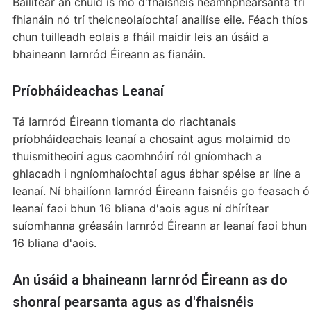
Bailítear an chuid is mó d'fhaisnéis neamhphearsanta trí
fhianáin nó trí theicneolaíochtaí anailíse eile. Féach thíos
chun tuilleadh eolais a fháil maidir leis an úsáid a
bhaineann Iarnród Éireann as fianáin.
Príobháideachas Leanaí
Tá Iarnród Éireann tiomanta do riachtanais
príobháideachais leanaí a chosaint agus molaimid do
thuismitheoirí agus caomhnóirí ról gníomhach a
ghlacadh i ngníomhaíochtaí agus ábhar spéise ar líne a
leanaí. Ní bhailíonn Iarnród Éireann faisnéis go feasach ó
leanaí faoi bhun 16 bliana d'aois agus ní dhírítear
suíomhanna gréasáin Iarnród Éireann ar leanaí faoi bhun
16 bliana d'aois.
An úsáid a bhaineann Iarnród Éireann as do
shonraí pearsanta agus as d'fhaisnéis