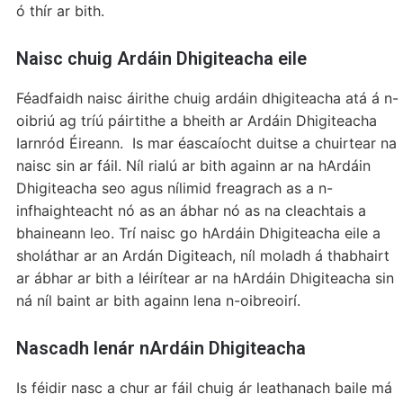
ó thír ar bith.
Naisc chuig Ardáin Dhigiteacha eile
Féadfaidh naisc áirithe chuig ardáin dhigiteacha atá á n-
oibriú ag tríú páirtithe a bheith ar Ardáin Dhigiteacha
Iarnród Éireann. Is mar éascaíocht duitse a chuirtear na
naisc sin ar fáil. Níl rialú ar bith againn ar na hArdáin
Dhigiteacha seo agus nílimid freagrach as a n-
infhaighteacht nó as an ábhar nó as na cleachtais a
bhaineann leo. Trí naisc go hArdáin Dhigiteacha eile a
sholáthar ar an Ardán Digiteach, níl moladh á thabhairt
ar ábhar ar bith a léirítear ar na hArdáin Dhigiteacha sin
ná níl baint ar bith againn lena n-oibreoirí.
Nascadh lenár nArdáin Dhigiteacha
Is féidir nasc a chur ar fáil chuig ár leathanach baile má