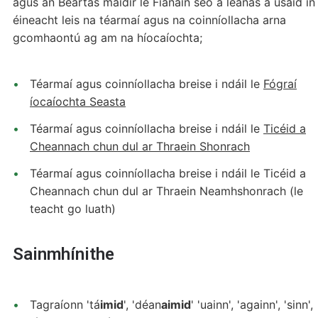
agus an Beartas maidir le Fianáin seo a leanas a úsáid in
éineacht leis na téarmaí agus na coinníollacha arna
gcomhaontú ag am na híocaíochta;
Téarmaí agus coinníollacha breise i ndáil le
Fógraí
íocaíochta Seasta
Téarmaí agus coinníollacha breise i ndáil le
Ticéid a
Cheannach chun dul ar Thraein Shonrach
Téarmaí agus coinníollacha breise i ndáil le Ticéid a
Cheannach chun dul ar Thraein Neamhshonrach (le
teacht go luath)
Sainmhínithe
Tagraíonn 'tá
imid
', 'déan
aimid
' 'uainn', 'againn', 'sinn',