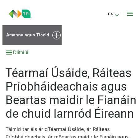
GA
Go to the transportforireland.ie homepage (opens in a new tab)
Amanna agus Ticéid
Dlíthiúil
Téarmaí Úsáide, Ráiteas
Príobháideachais agus
Beartas maidir le Fianáin
de chuid Iarnród Éireann
Táimid tar éis ár dTéarmaí Úsáide, ár Ráiteas
Príobháideachais, ár mBeartas maidir le Fianáin agus