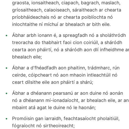
graosta, ionsaitheach, ciapach, bagrach, maslach,
gríosaitheach, calaoiseach, sáraitheach ar chearta
príobháideachais nó ar chearta poiblíochta nó
inlochtaithe ní míchuí ar bhealach ar bith eile.
Ábhar arbh ionann é, a spreagfadh nó a sholáthródh
treoracha do thabhairt faoi cion coiriúil, a sháródh
cearta aon pháirtí, nó a sháródh aon dlí infheidhme a
bhealach eile;
Ábhar a d'fhéadfadh aon phaitinn, trádmharc, rún
ceirde, cóipcheart nó aon mhaoin intleachtúil nó
ceart dílsithe eile aon pháirtí a shárú;
Ábhar a dhéanann pearsanú ar aon duine nó aonán
nó a dhéanann mí-ionadaíocht, ar bhealach eile, ar an
mbaint atá agat le duine nó le haonán;
Promóisin gan iarraidh, feachtasaíocht pholaitiúil,
fógraíocht nó sirtheoireacht;