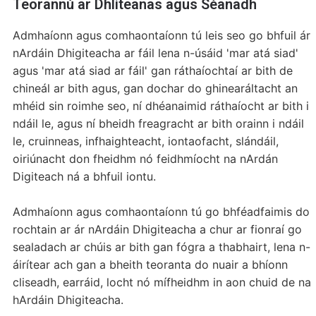
Teorannú ar Dhliteanas agus Séanadh
Admhaíonn agus comhaontaíonn tú leis seo go bhfuil ár
nArdáin Dhigiteacha ar fáil lena n-úsáid 'mar atá siad'
agus 'mar atá siad ar fáil' gan ráthaíochtaí ar bith de
chineál ar bith agus, gan dochar do ghinearáltacht an
mhéid sin roimhe seo, ní dhéanaimid ráthaíocht ar bith i
ndáil le, agus ní bheidh freagracht ar bith orainn i ndáil
le, cruinneas, infhaighteacht, iontaofacht, slándáil,
oiriúnacht don fheidhm nó feidhmíocht na nArdán
Digiteach ná a bhfuil iontu.
Admhaíonn agus comhaontaíonn tú go bhféadfaimis do
rochtain ar ár nArdáin Dhigiteacha a chur ar fionraí go
sealadach ar chúis ar bith gan fógra a thabhairt, lena n-
áirítear ach gan a bheith teoranta do nuair a bhíonn
cliseadh, earráid, locht nó mífheidhm in aon chuid de na
hArdáin Dhigiteacha.