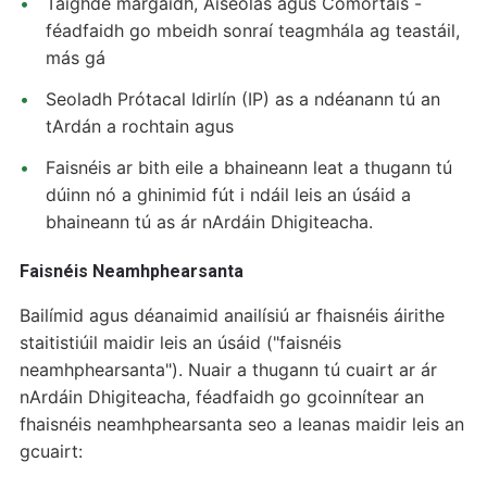
Taighde margaidh, Aiseolas agus Comórtais -
féadfaidh go mbeidh sonraí teagmhála ag teastáil,
más gá
Seoladh Prótacal Idirlín (IP) as a ndéanann tú an
tArdán a rochtain agus
Faisnéis ar bith eile a bhaineann leat a thugann tú
dúinn nó a ghinimid fút i ndáil leis an úsáid a
bhaineann tú as ár nArdáin Dhigiteacha.
Faisnéis Neamhphearsanta
Bailímid agus déanaimid anailísiú ar fhaisnéis áirithe
staitistiúil maidir leis an úsáid ("faisnéis
neamhphearsanta"). Nuair a thugann tú cuairt ar ár
nArdáin Dhigiteacha, féadfaidh go gcoinnítear an
fhaisnéis neamhphearsanta seo a leanas maidir leis an
gcuairt: