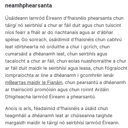
neamhphearsanta
Úsáideann Iarnród Éireann d'fhaisnéis phearsanta chun
táirgí nó seirbhísí a chur ar fáil duit agus chun tuiscint
níos fearr a fháil ar do riachtanais agus ar d'ábhar
spéise. Go sonrach, úsáidimid d'fhaisnéis chun cabhrú
leat idirbhearta nó orduithe a chur i gcrích, chun
cumarsáid a dhéanamh leat, chun seirbhís agus
tacaíocht a chur ar fáil, chun eolas nuashonraithe a chur
ar fáil duit maidir le seirbhísí agus leasa, chun fógraíocht
iompraíochta ar líne a dhéanamh i gcomhréir lenár
mBeartas maidir le Fianáin
, chun pearsantú a dhéanamh
ar thairiscintí promóisin agus chun roinnt Ardáin
Dhigiteacha Iarnród Éireann a phearsantú.
Anois is arís, féadaimid d'fhaisnéis a úsáid chun
teagmháil a dhéanamh leat ar chúiseanna taighde
margaidh maidir le táirgí nó seirbhísí Iarnród Éireann.