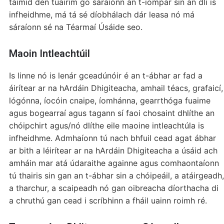
táimid den tuairim go sáraíonn an t-iompar sin an dlí is
infheidhme, má tá sé díobhálach dár leasa nó má
sáraíonn sé na Téarmaí Úsáide seo.
Maoin Intleachtúil
Is linne nó is lenár gceadúnóir é an t-ábhar ar fad a
áirítear ar na hArdáin Dhigiteacha, amhail téacs, grafaicí,
lógónna, íocóin cnaipe, íomhánna, gearrthóga fuaime
agus bogearraí agus tagann sí faoi chosaint dhlíthe an
chóipchirt agus/nó dlíthe eile maoine intleachtúla is
infheidhme. Admhaíonn tú nach bhfuil cead agat ábhar
ar bith a léirítear ar na hArdáin Dhigiteacha a úsáid ach
amháin mar atá údaraithe againne agus comhaontaíonn
tú thairis sin gan an t-ábhar sin a chóipeáil, a atáirgeadh,
a tharchur, a scaipeadh nó gan oibreacha díorthacha di
a chruthú gan cead i scríbhinn a fháil uainn roimh ré.