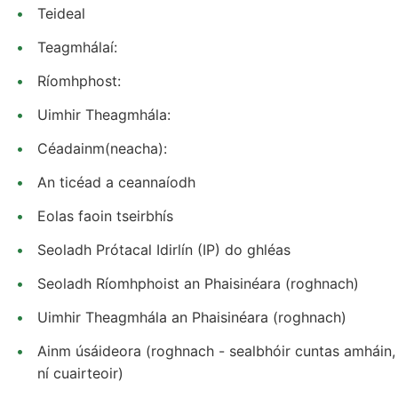
Teideal
Teagmhálaí:
Ríomhphost:
Uimhir Theagmhála:
Céadainm(neacha):
An ticéad a ceannaíodh
Eolas faoin tseirbhís
Seoladh Prótacal Idirlín (IP) do ghléas
Seoladh Ríomhphoist an Phaisinéara (roghnach)
Uimhir Theagmhála an Phaisinéara (roghnach)
Ainm úsáideora (roghnach - sealbhóir cuntas amháin,
ní cuairteoir)