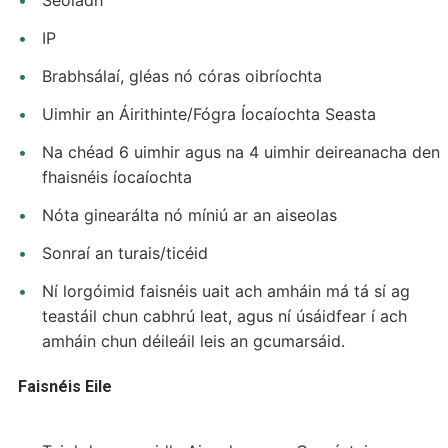
Seoladh
IP
Brabhsálaí, gléas nó córas oibríochta
Uimhir an Áirithinte/Fógra Íocaíochta Seasta
Na chéad 6 uimhir agus na 4 uimhir deireanacha den
fhaisnéis íocaíochta
Nóta ginearálta nó míniú ar an aiseolas
Sonraí an turais/ticéid
Ní lorgóimid faisnéis uait ach amháin má tá sí ag
teastáil chun cabhrú leat, agus ní úsáidfear í ach
amháin chun déileáil leis an gcumarsáid.
Faisnéis Eile