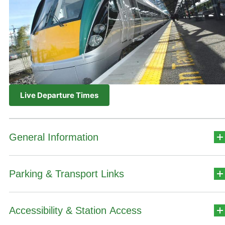
Live Departure Times
General Information
Parking & Transport Links
Station Address
Cheathrú na Neanta
Accessibility & Station Access
Car Park Details
Baile an Mhóta
Contae Shligigh