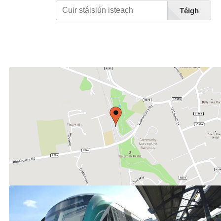
Téigh
Féach Liosta Stáisiúin A-Z