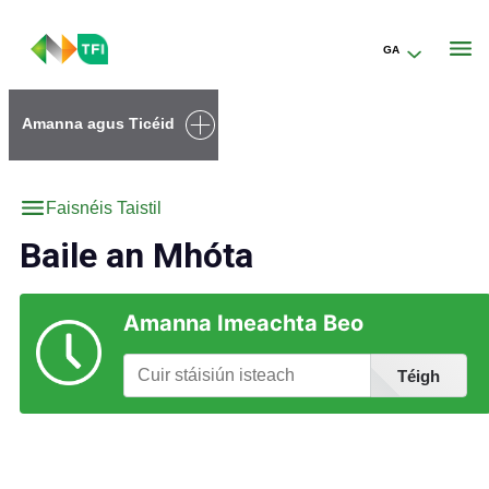
GA
Go to the transportforireland.ie homepage (opens in a new tab)
Amanna agus Ticéid
Faisnéis Taistil
Baile an Mhóta
Amanna Imeachta Beo
Téigh
Faigh Eolas faoi Stáisiúin