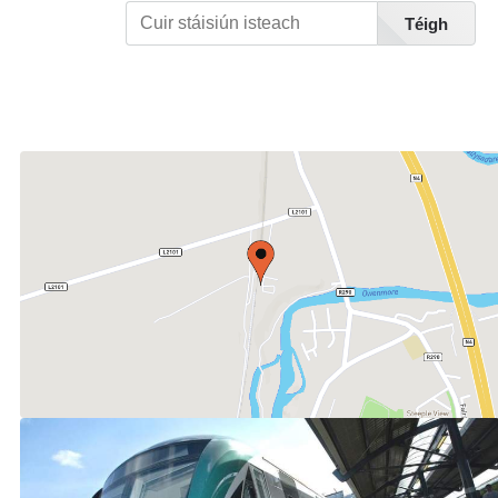
Téigh
Féach Liosta Stáisiúin A-Z