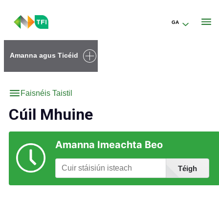
GA
Go to the transportforireland.ie homepage (opens in a new tab)
Amanna agus Ticéid
Faisnéis Taistil
Cúil Mhuine
Amanna Imeachta Beo
Téigh
Faigh Eolas faoi Stáisiúin