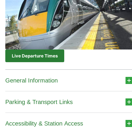
Live Departure Times
General Information
Parking & Transport Links
Station Address
Cúil Mhuine
Accessibility & Station Access
Car Park Details
Contae Shligigh