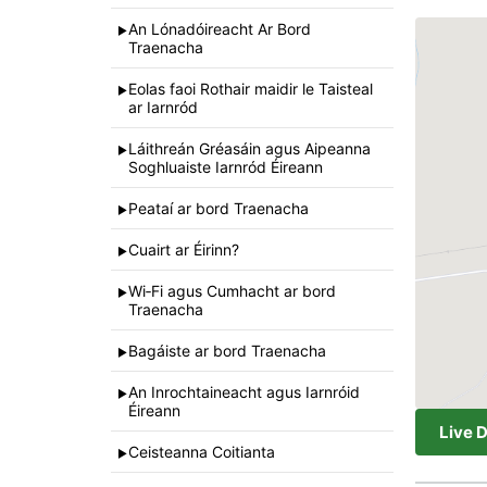
An Lónadóireacht Ar Bord
►
Traenacha
Eolas faoi Rothair maidir le Taisteal
►
ar Iarnród
Láithreán Gréasáin agus Aipeanna
►
Soghluaiste Iarnród Éireann
Peataí ar bord Traenacha
►
Cuairt ar Éirinn?
►
Wi‐Fi agus Cumhacht ar bord
►
Traenacha
Bagáiste ar bord Traenacha
►
An Inrochtaineacht agus Iarnróid
►
Éireann
Live 
Ceisteanna Coitianta
►