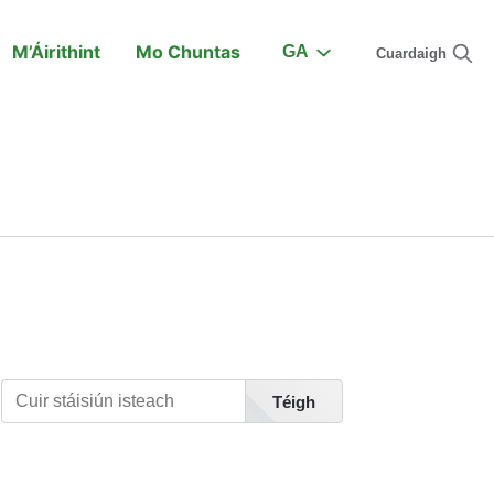
M’Áirithint
Mo Chuntas
GA
Cuardaigh
Ar an Traein
Tacaíocht
Faigh Eolas faoi Stáisiúin
Téigh
Féach Liosta Stáisiúin A-Z