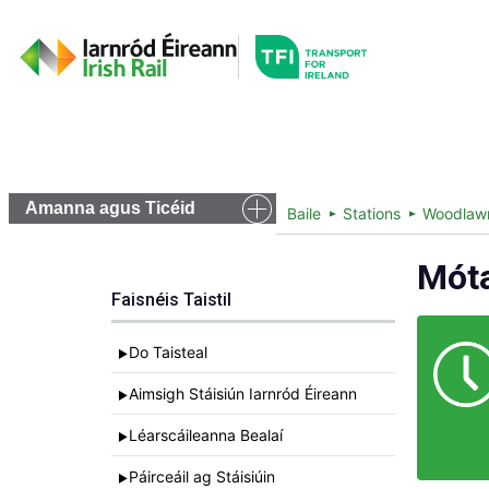
Go to the transportfor
Amchláir agus Bealaí
Ticéid agu
Amanna agus Ticéid
Baile
Stations
Woodlaw
Mót
Faisnéis Taistil
Do Taisteal
►
Aimsigh Stáisiún Iarnród Éireann
►
Léarscáileanna Bealaí
►
Páirceáil ag Stáisiúin
►