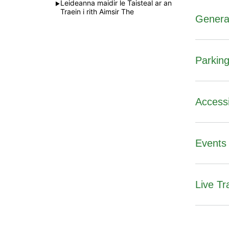
Leideanna maidir le Taisteal ar an
►
Traein i rith Aimsir The
General
Parking
Station
Accessi
Eircode
Events 
Ticket 
Car Park
Platfor
Live Tr
Commerc
Accessib
Amanna
imeachta
nuashonra