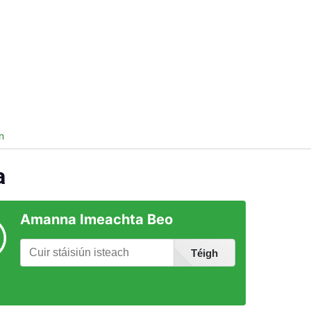
ireland.ie homepage (opens in a new tab)
s Táillí
Faisnéis maidir le Stáisiún
n
a
Amanna Imeachta Beo
Téigh