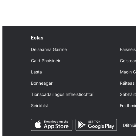
Contac
Wheelcha
ag
Eolas beo 
Taxi (se
Trains ind
Ramp fo
last updat
the latest
Bus Ser
Eolas
Ticket 
Deiseanna Gairme
Faisnéi
Seating 
Bikes
Cairt Phaisinéirí
Ceistea
Credit C
Lasta
Maoin G
ATM
Bonneagar
Ráiteas 
Tionscadail agus Infheistíochtaí
Sábháil
Seirbhísí
Feidhmí
Opens in a new tab
Opens in a n
Dlíthiúi