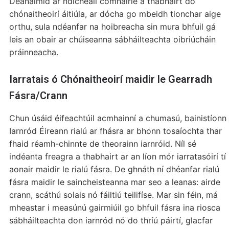
Déanaimid ár ndícheall comhairle a thabhairt do
chónaitheoirí áitiúla, ar dócha go mbeidh tionchar aige
orthu, sula ndéanfar na hoibreacha sin mura bhfuil gá
leis an obair ar chúiseanna sábháilteachta oibriúcháin
práinneacha.
Iarratais ó Chónaitheoirí maidir le Gearradh
Fásra/Crann
Chun úsáid éifeachtúil acmhainní a chumasú, bainistíonn
Iarnród Éireann rialú ar fhásra ar bhonn tosaíochta thar
fhaid réamh-chinnte de theorainn iarnróid. Níl sé
indéanta freagra a thabhairt ar an líon mór iarratasóirí tí
aonair maidir le rialú fásra. De ghnáth ní dhéanfar rialú
fásra maidir le saincheisteanna mar seo a leanas: airde
crann, scáthú solais nó fáiltiú teilifíse. Mar sin féin, má
mheastar i measúnú gairmiúil go bhfuil fásra ina riosca
sábháilteachta don iarnród nó do thríú páirtí, glacfar