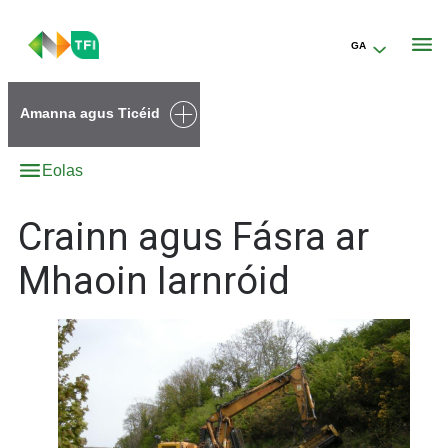
GA
Go to the transportforireland.ie homepage (opens in a new tab)
Amanna agus Ticéid
Eolas
Crainn agus Fásra ar
Mhaoin Iarnróid