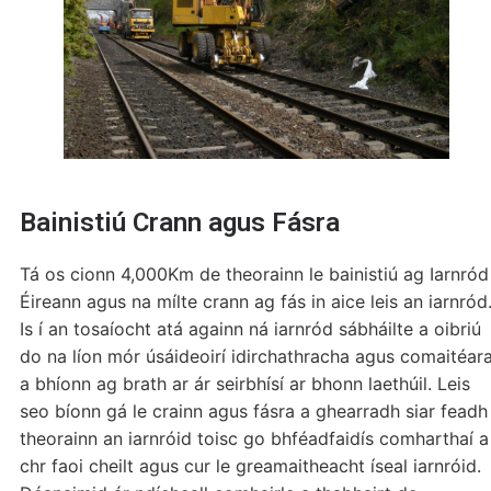
Bainistiú Crann agus Fásra
Tá os cionn 4,000Km de theorainn le bainistiú ag Iarnród
Éireann agus na mílte crann ag fás in aice leis an iarnród
Is í an tosaíocht atá againn ná iarnród sábháilte a oibriú
do na líon mór úsáideoirí idirchathracha agus comaitéar
a bhíonn ag brath ar ár seirbhísí ar bhonn laethúil. Leis
seo bíonn gá le crainn agus fásra a ghearradh siar feadh
theorainn an iarnróid toisc go bhféadfaidís comharthaí a
chr faoi cheilt agus cur le greamaitheacht íseal iarnróid.