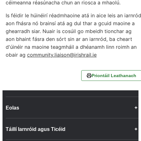
céimeanna réasúnacha chun an riosca a mhaolú.
Is féidir le húinéirí réadmhaoine atá in aice leis an iarnró
aon fhásra nó brainsí atá ag dul thar a gcuid maoine a
ghearradh siar. Nuair is cosúil go mbeidh tionchar ag
aon bhaint fásra den sórt sin ar an iarnród, ba cheart
d'úinéir na maoine teagmháil a dhéanamh linn roimh an
obair ag
community.liaison@irishrail.ie
Priontáil Leathanach
Eolas
Deiseanna Gairme
Táillí Iarnróid agus Ticéid
Faisnéis faoin gCuideachta
Cairt Phaisinéirí