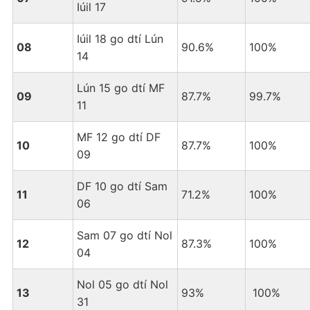
Iúil 17
Iúil 18 go dtí Lún
08
90.6%
100%
14
Lún 15 go dtí MF
09
87.7%
99.7%
11
MF 12 go dtí DF
10
87.7%
100%
09
DF 10 go dtí Sam
11
71.2%
100%
06
Sam 07 go dtí Nol
12
87.3%
100%
04
Nol 05 go dtí Nol
13
93%
100%
31