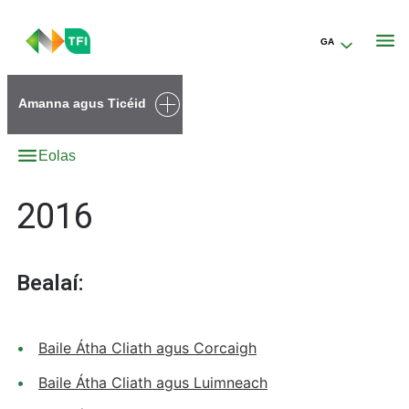
GA
Go to the transportforireland.ie homepage (opens in a new tab)
Amanna agus Ticéid
Eolas
2016
Bealaí:
Baile Átha Cliath agus Corcaigh
Baile Átha Cliath agus Luimneach