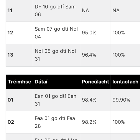
DF 10 go dtí Sam
11
NA
NA
06
Sam 07 go dtí Nol
12
95.0%
100%
04
Nol 05 go dtí Nol
13
96.4%
100%
31
Tréimhse
Dátaí
Poncúlacht
Iontaofach
Ean 01 go dtí Ean
01
98.4%
99.90%
31
Fea 01 go dtí Fea
02
98.2%
100%
28