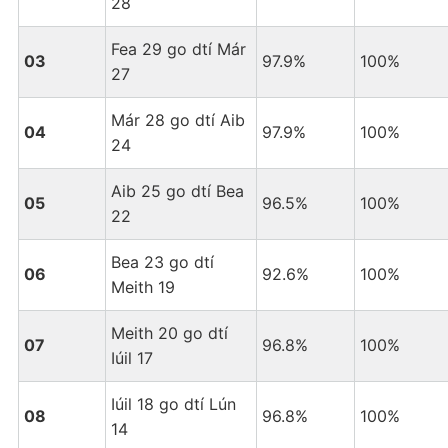
28
Fea 29 go dtí Már
03
97.9%
100%
27
Már 28 go dtí Aib
04
97.9%
100%
24
Aib 25 go dtí Bea
05
96.5%
100%
22
Bea 23 go dtí
06
92.6%
100%
Meith 19
Meith 20 go dtí
07
96.8%
100%
Iúil 17
Iúil 18 go dtí Lún
08
96.8%
100%
14