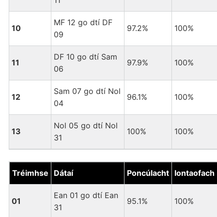
11
MF 12 go dtí DF
10
97.2%
100%
09
DF 10 go dtí Sam
11
97.9%
100%
06
Sam 07 go dtí Nol
12
96.1%
100%
04
Nol 05 go dtí Nol
13
100%
100%
31
Tréimhse
Dátaí
Poncúlacht
Iontaofach
Ean 01 go dtí Ean
01
95.1%
100%
31