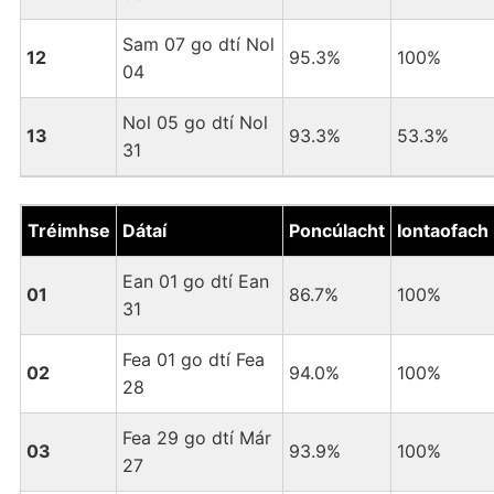
Sam 07 go dtí Nol
12
95.3%
100%
04
Nol 05 go dtí Nol
13
93.3%
53.3%
31
Tréimhse
Dátaí
Poncúlacht
Iontaofach
Ean 01 go dtí Ean
01
86.7%
100%
31
Fea 01 go dtí Fea
02
94.0%
100%
28
Fea 29 go dtí Már
03
93.9%
100%
27