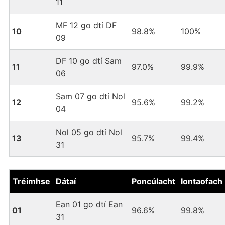
11
MF 12 go dtí DF
10
98.8%
100%
09
DF 10 go dtí Sam
11
97.0%
99.9%
06
Sam 07 go dtí Nol
12
95.6%
99.2%
04
Nol 05 go dtí Nol
13
95.7%
99.4%
31
Tréimhse
Dátaí
Poncúlacht
Iontaofach
Ean 01 go dtí Ean
01
96.6%
99.8%
31