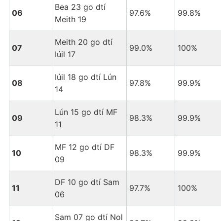
Bea 23 go dtí
06
97.6%
99.8%
Meith 19
Meith 20 go dtí
07
99.0%
100%
Iúil 17
Iúil 18 go dtí Lún
08
97.8%
99.9%
14
Lún 15 go dtí MF
09
98.3%
99.9%
11
MF 12 go dtí DF
10
98.3%
99.9%
09
DF 10 go dtí Sam
11
97.7%
100%
06
Sam 07 go dtí Nol