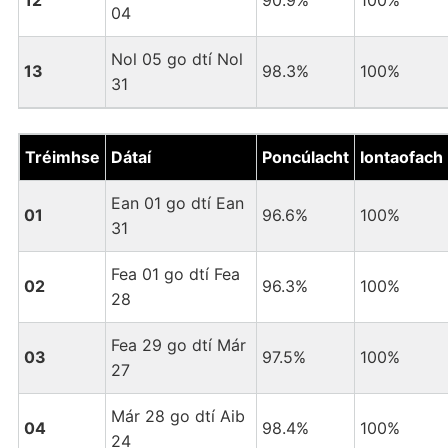
12
90.9%
100%
04
Nol 05 go dtí Nol
13
98.3%
100%
31
Tréimhse
Dátaí
Poncúlacht
Iontaofach
Ean 01 go dtí Ean
01
96.6%
100%
31
Fea 01 go dtí Fea
02
96.3%
100%
28
Fea 29 go dtí Már
03
97.5%
100%
27
Már 28 go dtí Aib
04
98.4%
100%
24