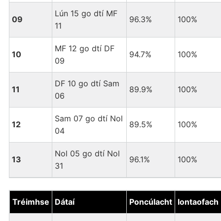
Lún 15 go dtí MF
09
96.3%
100%
11
MF 12 go dtí DF
10
94.7%
100%
09
DF 10 go dtí Sam
11
89.9%
100%
06
Sam 07 go dtí Nol
12
89.5%
100%
04
Nol 05 go dtí Nol
13
96.1%
100%
31
Tréimhse
Dátaí
Poncúlacht
Iontaofach