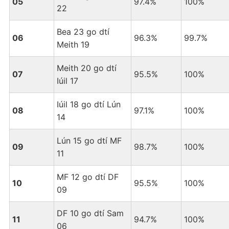
05
97.4%
100%
22
Bea 23 go dtí
06
96.3%
99.7%
Meith 19
Meith 20 go dtí
07
95.5%
100%
Iúil 17
Iúil 18 go dtí Lún
08
97.1%
100%
14
Lún 15 go dtí MF
09
98.7%
100%
11
MF 12 go dtí DF
10
95.5%
100%
09
DF 10 go dtí Sam
11
94.7%
100%
06