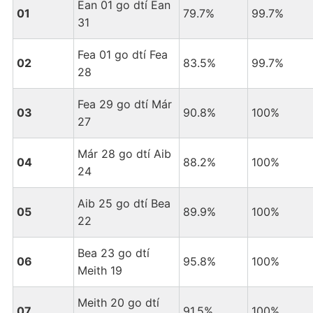
Ean 01 go dtí Ean
01
79.7%
99.7%
31
Fea 01 go dtí Fea
02
83.5%
99.7%
28
Fea 29 go dtí Már
03
90.8%
100%
27
Már 28 go dtí Aib
04
88.2%
100%
24
Aib 25 go dtí Bea
05
89.9%
100%
22
Bea 23 go dtí
06
95.8%
100%
Meith 19
Meith 20 go dtí
07
91.5%
100%