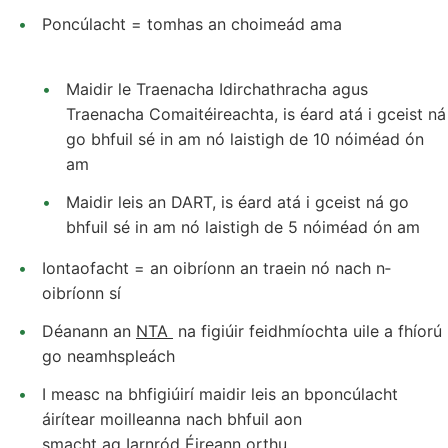
Poncúlacht = tomhas an choimeád ama
Maidir le Traenacha Idirchathracha agus
Traenacha Comaitéireachta, is éard atá i gceist ná
go bhfuil sé in am nó laistigh de 10 nóiméad ón
am
Maidir leis an DART, is éard atá i gceist ná go
bhfuil sé in am nó laistigh de 5 nóiméad ón am
Iontaofacht = an oibríonn an traein nó nach n‐
oibríonn sí
Déanann an
NTA
na figiúir feidhmíochta uile a fhíorú
go neamhspleách
I measc na bhfigiúirí maidir leis an bponcúlacht
áirítear moilleanna nach bhfuil aon
smacht ag Iarnród Éireann orthu