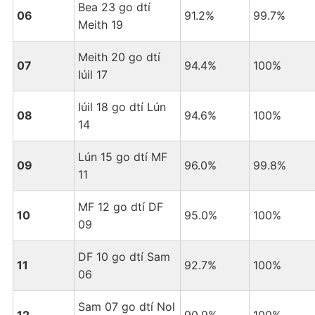
Bea 23 go dtí
06
91.2%
99.7%
Meith 19
Meith 20 go dtí
07
94.4%
100%
Iúil 17
Iúil 18 go dtí Lún
08
94.6%
100%
14
Lún 15 go dtí MF
09
96.0%
99.8%
11
MF 12 go dtí DF
10
95.0%
100%
09
DF 10 go dtí Sam
11
92.7%
100%
06
Sam 07 go dtí Nol