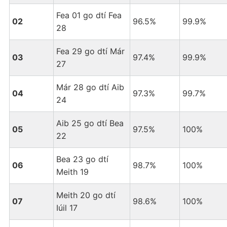
Fea 01 go dtí Fea
02
96.5%
99.9%
28
Fea 29 go dtí Már
03
97.4%
99.9%
27
Már 28 go dtí Aib
04
97.3%
99.7%
24
Aib 25 go dtí Bea
05
97.5%
100%
22
Bea 23 go dtí
06
98.7%
100%
Meith 19
Meith 20 go dtí
07
98.6%
100%
Iúil 17