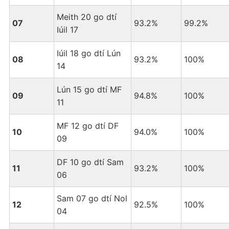
Meith 20 go dtí
07
93.2%
99.2%
Iúil 17
Iúil 18 go dtí Lún
08
93.2%
100%
14
Lún 15 go dtí MF
09
94.8%
100%
11
MF 12 go dtí DF
10
94.0%
100%
09
DF 10 go dtí Sam
11
93.2%
100%
06
Sam 07 go dtí Nol
12
92.5%
100%
04