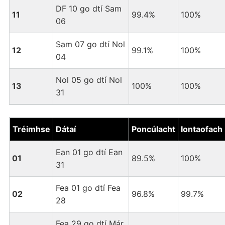
DF 10 go dtí Sam
11
99.4%
100%
06
Sam 07 go dtí Nol
12
99.1%
100%
04
Nol 05 go dtí Nol
13
100%
100%
31
Tréimhse
Dátaí
Poncúlacht
Iontaofach
Ean 01 go dtí Ean
01
89.5%
100%
31
Fea 01 go dtí Fea
02
96.8%
99.7%
28
Fea 29 go dtí Már