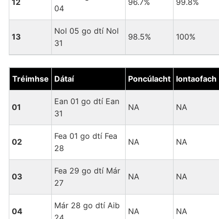
12
96.7%
99.8%
04
Nol 05 go dtí Nol
13
98.5%
100%
31
Tréimhse
Dátaí
Poncúlacht
Iontaofach
Ean 01 go dtí Ean
01
NA
NA
31
Fea 01 go dtí Fea
02
NA
NA
28
Fea 29 go dtí Már
03
NA
NA
27
Már 28 go dtí Aib
04
NA
NA
24