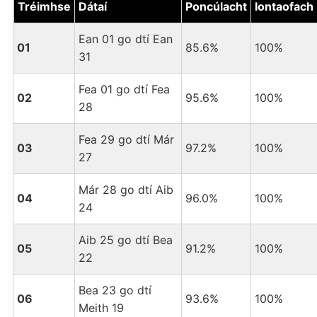
Tréimhse
Dátaí
Poncúlacht
Iontaofach
Ean 01 go dtí Ean
01
85.6%
100%
31
Fea 01 go dtí Fea
02
95.6%
100%
28
Fea 29 go dtí Már
03
97.2%
100%
27
Már 28 go dtí Aib
04
96.0%
100%
24
Aib 25 go dtí Bea
05
91.2%
100%
22
Bea 23 go dtí
06
93.6%
100%
Meith 19