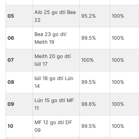
Aib 25 go dtí Bea
05
95.2%
100%
22
Bea 23 go dtí
06
99.5%
100%
Meith 19
Meith 20 go dtí
07
100%
100%
Iúil 17
Iúil 18 go dtí Lún
08
99.5%
100%
14
Lún 15 go dtí MF
09
98.6%
100%
11
MF 12 go dtí DF
10
99.5%
100%
09