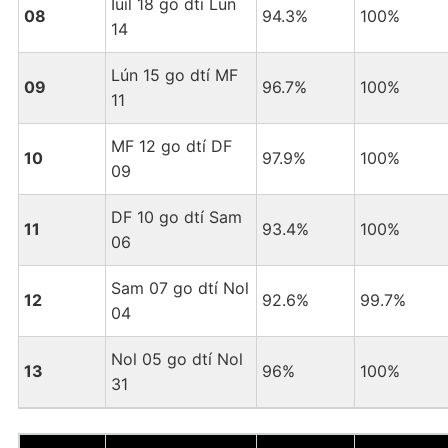
Iúil 18 go dtí Lún
08
94.3%
100%
14
Lún 15 go dtí MF
09
96.7%
100%
11
MF 12 go dtí DF
10
97.9%
100%
09
DF 10 go dtí Sam
11
93.4%
100%
06
Sam 07 go dtí Nol
12
92.6%
99.7%
04
Nol 05 go dtí Nol
13
96%
100%
31