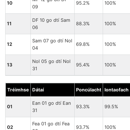
10
95.2%
100%
09
DF 10 go dtí Sam
11
88.3%
100%
06
Sam 07 go dtí Nol
12
69.8%
100%
04
Nol 05 go dtí Nol
13
95.4%
100%
31
Tréimhse
Dátaí
Poncúlacht
Iontaofach
Ean 01 go dtí Ean
01
93.3%
99.5%
31
Fea 01 go dtí Fea
02
93.7%
100%