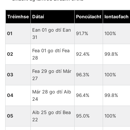
Tréimhse
Dátaí
Poncúlacht
Iontaofach
Ean 01 go dtí Ean
01
91.7%
100%
31
Fea 01 go dtí Fea
02
92.4%
99.8%
28
Fea 29 go dtí Már
03
96.3%
100%
27
Már 28 go dtí Aib
04
96.4%
99.8%
24
Aib 25 go dtí Bea
05
95.0%
100%
22