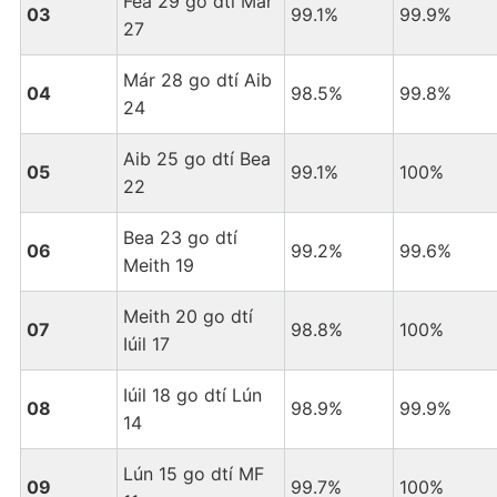
Fea 29 go dtí Már
03
99.1%
99.9%
27
Már 28 go dtí Aib
04
98.5%
99.8%
24
Aib 25 go dtí Bea
05
99.1%
100%
22
Bea 23 go dtí
06
99.2%
99.6%
Meith 19
Meith 20 go dtí
07
98.8%
100%
Iúil 17
Iúil 18 go dtí Lún
08
98.9%
99.9%
14
Lún 15 go dtí MF
09
99.7%
100%