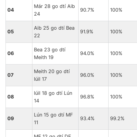
Már 28 go dtí Aib
04
90.7%
100%
24
Aib 25 go dtí Bea
05
91.9%
100%
22
Bea 23 go dtí
06
94.0%
100%
Meith 19
Meith 20 go dtí
07
96.0%
100%
Iúil 17
Iúil 18 go dtí Lún
08
96.8%
100%
14
Lún 15 go dtí MF
09
93.4%
99.2%
11
MF 12 go dtí DF