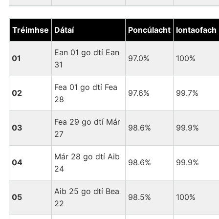
Tréimhse
Dátaí
Poncúlacht
Iontaofach
Ean 01 go dtí Ean
01
97.0%
100%
31
Fea 01 go dtí Fea
02
97.6%
99.7%
28
Fea 29 go dtí Már
03
98.6%
99.9%
27
Már 28 go dtí Aib
04
98.6%
99.9%
24
Aib 25 go dtí Bea
05
98.5%
100%
22