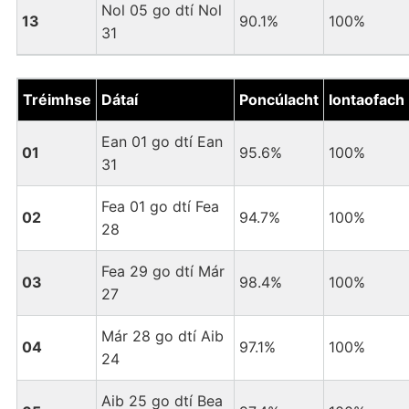
Nol 05 go dtí Nol
13
90.1%
100%
31
Tréimhse
Dátaí
Poncúlacht
Iontaofach
Ean 01 go dtí Ean
01
95.6%
100%
31
Fea 01 go dtí Fea
02
94.7%
100%
28
Fea 29 go dtí Már
03
98.4%
100%
27
Már 28 go dtí Aib
04
97.1%
100%
24
Aib 25 go dtí Bea