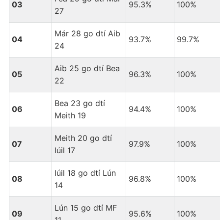
03
95.3%
100%
27
Már 28 go dtí Aib
04
93.7%
99.7%
24
Aib 25 go dtí Bea
05
96.3%
100%
22
Bea 23 go dtí
06
94.4%
100%
Meith 19
Meith 20 go dtí
07
97.9%
100%
Iúil 17
Iúil 18 go dtí Lún
08
96.8%
100%
14
Lún 15 go dtí MF
09
95.6%
100%