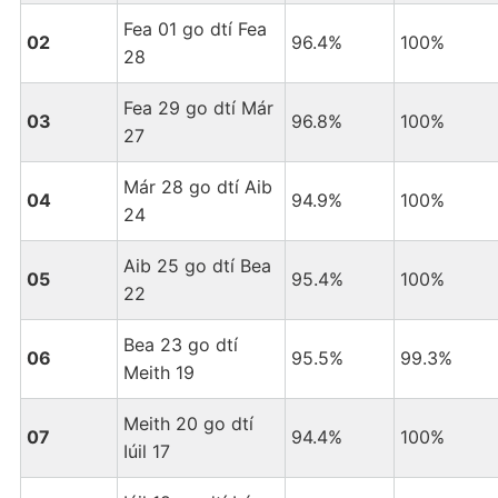
Fea 01 go dtí Fea
02
96.4%
100%
28
Fea 29 go dtí Már
03
96.8%
100%
27
Már 28 go dtí Aib
04
94.9%
100%
24
Aib 25 go dtí Bea
05
95.4%
100%
22
Bea 23 go dtí
06
95.5%
99.3%
Meith 19
Meith 20 go dtí
07
94.4%
100%
Iúil 17