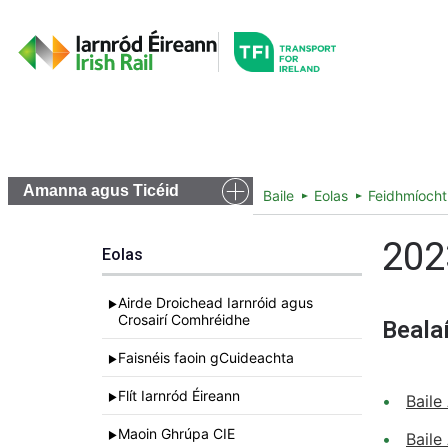
Go to the transportfor
Amchláir agus Bealaí
Ticéid agu
Amanna agus Ticéid
Baile
Eolas
Feidhmíocht
202
Eolas
Airde Droichead Iarnróid agus
►
Crosairí Comhréidhe
Bealaí
Faisnéis faoin gCuideachta
►
Flít Iarnród Éireann
►
Baile
Maoin Ghrúpa CIE
►
Baile