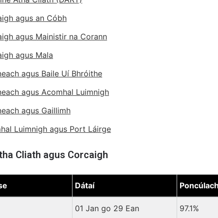
aigh agus an Cóbh
igh agus Mainistir na Corann
igh agus Mala
each agus Baile Uí Bhróithe
neach agus Acomhal Luimnigh
each agus Gaillimh
al Luimnigh agus Port Láirge
tha Cliath agus Corcaigh
se
Dátaí
Poncúlach
ha Cliath agus Corcaigh
01 Jan go 29 Ean
97.1%