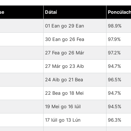
se
Dátaí
Poncúlach
a Cliath agus Trá Lí
01 Ean go 29 Ean
98.9%
30 Ean go 26 Fea
97.9%
27 Fea go 26 Már
97.2%
27 Már go 23 Aib
94.7%
24 Aib go 21 Bea
96.5%
22 Bea go 18 Mei
94.7%
19 Mei go 16 Iúil
94.5%
17 Iúil go 13 Lún
96.3%