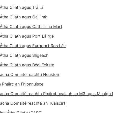
 Átha Cliath agus Trá Lí
 Átha Cliath agus Gaillimh
 Átha Cliath agus Cathair na Mart
 Átha Cliath agus Port Láirge
 Átha Cliath agus Europort Ros Láir
 Átha Cliath agus Sligeach
 Átha Cliath agus Béal Feirste
acha Comaitéireachta Heuston
n Pháirc an Fhionnuisce
acha Comaitéireachta Pháircbhealach an M3 agus Mhaigh
acha Comaitéireachta an Tuaiscirt
íne Átha Cliath (DART)