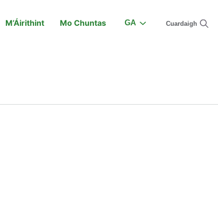
M’Áirithint
Mo Chuntas
GA
Cuardaigh
Ar an Traein
Tacaíocht