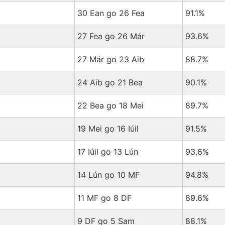
30 Ean go 26 Fea
91.1%
27 Fea go 26 Már
93.6%
27 Már go 23 Aib
88.7%
24 Aib go 21 Bea
90.1%
22 Bea go 18 Mei
89.7%
19 Mei go 16 Iúil
91.5%
17 Iúil go 13 Lún
93.6%
14 Lún go 10 MF
94.8%
11 MF go 8 DF
89.6%
9 DF go 5 Sam
88.1%