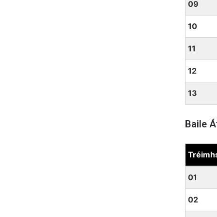
09
10
11
12
13
Baile Á
Tréimh
Baile Át
01
02