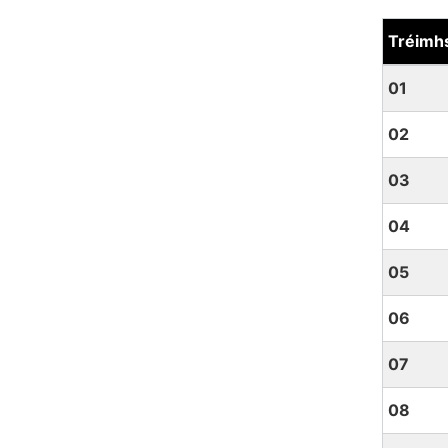
Tréimh
Baile Áth
01
02
03
04
05
06
07
08