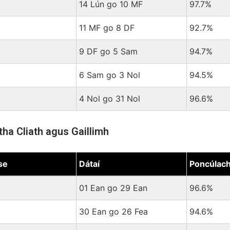
14 Lún go 10 MF
97.7%
11 MF go 8 DF
92.7%
9 DF go 5 Sam
94.7%
6 Sam go 3 Nol
94.5%
4 Nol go 31 Nol
96.6%
tha Cliath agus Gaillimh
se
Dátaí
Poncúlach
ha Cliath agus Gaillimh
01 Ean go 29 Ean
96.6%
30 Ean go 26 Fea
94.6%