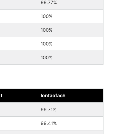
99.77%
100%
100%
100%
100%
t
Iontaofach
99.71%
99.41%