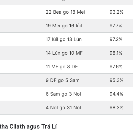
22 Bea go 18 Mei
93.2%
19 Mei go 16 Iúil
97.7%
17 Iúil go 13 Lún
97.2%
14 Lún go 10 MF
98.1%
11 MF go 8 DF
97.6%
9 DF go 5 Sam
95.3%
6 Sam go 3 Nol
94.4%
4 Nol go 31 Nol
98.3%
tha Cliath agus Trá Lí