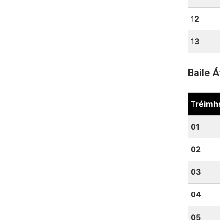
12
13
Baile 
Tréimh
Baile Át
01
02
03
04
05