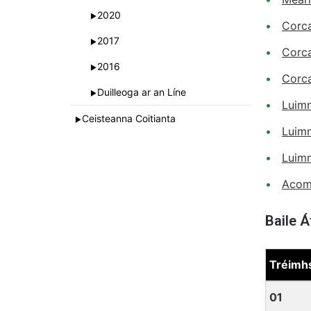
2020
►
Corc
2017
►
Corca
2016
►
Corca
Duilleoga ar an Líne
►
Luimn
Ceisteanna Coitianta
►
Luim
Luimn
Acomh
Baile Á
Tréimh
Baile Át
01