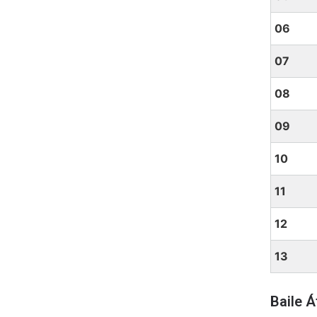
06
07
08
09
10
11
12
13
Baile Á