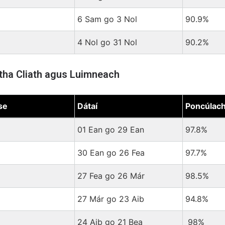
6 Sam go 3 Nol
90.9%
4 Nol go 31 Nol
90.2%
Átha Cliath agus Luimneach
se
Dátaí
Poncúlach
ha Cliath agus Luimneach
01 Ean go 29 Ean
97.8%
30 Ean go 26 Fea
97.7%
27 Fea go 26 Már
98.5%
27 Már go 23 Aib
94.8%
24 Aib go 21 Bea
98%