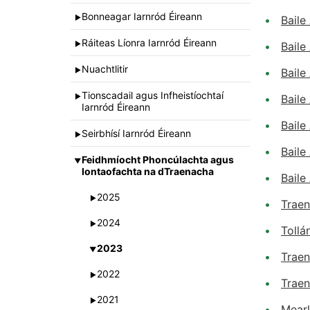
Bonneagar Iarnród Éireann
►
Baile
Ráiteas Líonra Iarnród Éireann
►
Baile
Nuachtlitir
►
Baile
Tionscadail agus Infheistíochtaí
►
Baile
Iarnród Éireann
Baile
Seirbhísí Iarnród Éireann
►
Baile
Feidhmíocht Phoncúlachta agus
▼
Iontaofachta na dTraenacha
Baile
2025
►
Traen
2024
►
Tollá
2023
▼
Traen
2022
►
Traen
2021
►
Mearl