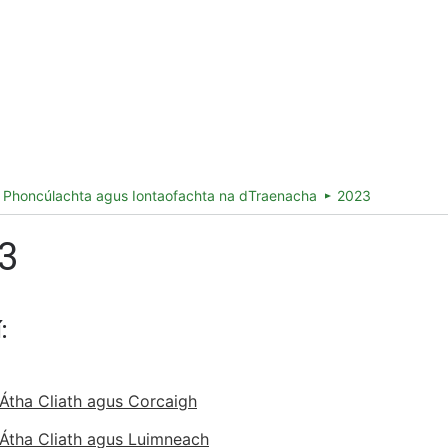
ireland.ie homepage (opens in a new tab)
s Táillí
Faisnéis maidir le Stáisiún
 Phoncúlachta agus Iontaofachta na dTraenacha
2023
3
:
 Átha Cliath agus Corcaigh
 Átha Cliath agus Luimneach