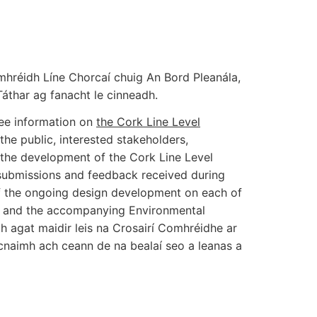
mhréidh Líne Chorcaí chuig An Bord Pleanála,
Táthar ag fanacht le cinneadh.
 see information on
the Cork Line Level
he public, interested stakeholders,
 the development of the Cork Line Level
 submissions and feedback received during
of the ongoing design development on each of
gn and the accompanying Environmental
th agat maidir leis na Crosairí Comhréidhe ar
scnaimh ach ceann de na bealaí seo a leanas a