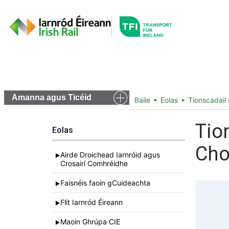
Go to the transportfor
Amchláir agus Bealaí
Ticéid agu
Amanna agus Ticéid
Baile
Eolas
Tionscadail 
Tio
Eolas
Cho
Airde Droichead Iarnróid agus
►
Crosairí Comhréidhe
Faisnéis faoin gCuideachta
►
Flít Iarnród Éireann
►
Maoin Ghrúpa CIE
►