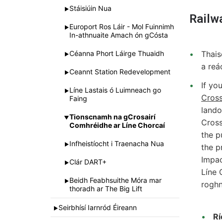
Stáisiúin Nua
►
Railw
Europort Ros Láir - Mol Fuinnimh
►
In-athnuaite Amach ón gCósta
Céanna Phort Láirge Thuaidh
Thais
►
a reá
Ceannt Station Redevelopment
►
If yo
Líne Lastais ó Luimneach go
►
Cross
Faing
lando
Tionscnamh na gCrosairí
▼
Cross
Comhréidhe ar Líne Chorcaí
the p
Infheistíocht i Traenacha Nua
►
the p
Impac
Clár DART+
►
Líne 
Beidh Feabhsuithe Móra mar
►
roghn
thoradh ar The Big Lift
Seirbhísí Iarnród Éireann
►
R