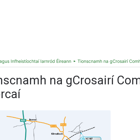
ireland.ie homepage (opens in a new tab)
s Táillí
Faisnéis maidir le Stáisiún
agus Infheistíochtaí Iarnród Éireann
Tionscnamh na gCrosairí Comh
nscnamh na gCrosairí Com
rcaí