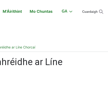
M’Áirithint
Mo Chuntas
GA
Cuardaigh
Ar an Traein
Tacaíocht
réidhe ar Líne Chorcaí
hréidhe ar Líne