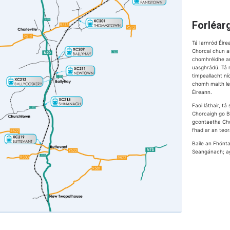
Forléar
Tá Iarnród Éire
Chorcaí chun an
chomhréidhe ar 
uasghrádú. Tá 
timpeallacht ní
chomh maith le 
Éireann.
Faoi láthair, t
Chorcaigh go Ba
gcontaetha Chor
fhad ar an teor
Baile an Fhónta
Seangánach; ag