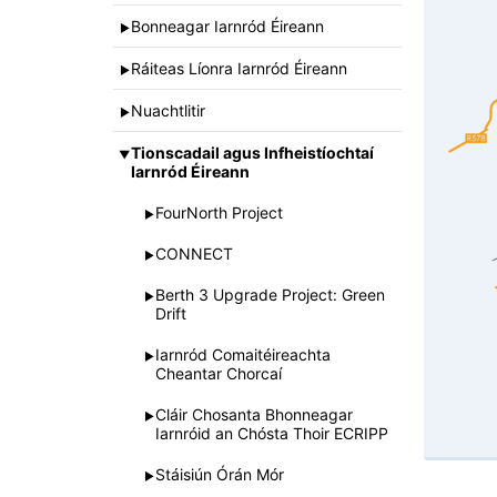
Bonneagar Iarnród Éireann
►
Ráiteas Líonra Iarnród Éireann
►
Nuachtlitir
►
Tionscadail agus Infheistíochtaí
▼
Iarnród Éireann
FourNorth Project
►
CONNECT
►
Berth 3 Upgrade Project: Green
►
Drift
Iarnród Comaitéireachta
►
Cheantar Chorcaí
Cláir Chosanta Bhonneagar
►
Iarnróid an Chósta Thoir ECRIPP
Stáisiún Órán Mór
►