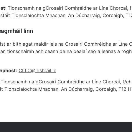
st
: Tionscnamh na gCrosairí Comhréidhe ar Líne Chorcaí, f
stáit Tionsclaíochta Mhachan, An Dúcharraig, Corcaigh, T
agmháil linn
ist ar bith agat maidir leis na Crosairí Comhréidhe ar Líne 
 an tionscnaimh ach ceann de na bealaí seo a leanas a rogh
hphost:
CLLC@irishrail.ie
: Tionscnamh na gCrosairí Comhréidhe ar Líne Chorcaí, f/ch
it Tionsclaíochta Mhachan, An Dúcharraig, Corcaigh, T12 