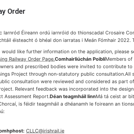
ay Order
c Iarnród Éireann ordú iarnróid do thionscadal Crosaire Co
chtáil éisteacht ó bhéal don iarratas i Meán Fómhair 2022. 
u would like further information on the application, please
ing Railway Order Page.
Comhairliúchán Poiblí
Members of t
wners and prescribed bodies were invited to contribute to
ings Project through non-statutory public consultation.All
ublic consultation were reviewed and considered as part 
roject. Relevant feedback was incorporated into the desi
t Assessment Report.
Déan teagmháil linn
Má tá ceist ar bi
Chorcaí, is féidir teagmháil a dhéanamh le foireann an tion
ú:
íomhphost:
CLLC@irishrail.ie