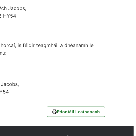
/ch Jacobs,
12 HY54
Chorcaí, is féidir teagmháil a dhéanamh le
nú:
 Jacobs,
HY54
Priontáil Leathanach