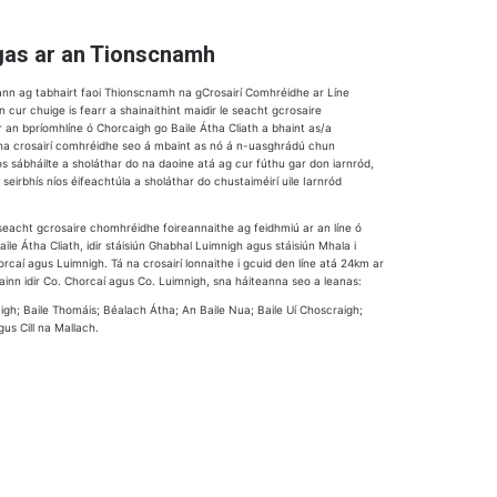
gas ar an Tionscnamh
ann ag tabhairt faoi Thionscnamh na gCrosairí Comhréidhe ar Líne
 cur chuige is fearr a shainaithint maidir le seacht gcrosaire
an bpríomhlíne ó Chorcaigh go Baile Átha Cliath a bhaint as/a
na crosairí comhréidhe seo á mbaint as nó á n-uasghrádú chun
os sábháilte a sholáthar do na daoine atá ag cur fúthu gar don iarnród,
seirbhís níos éifeachtúla a sholáthar do chustaiméirí uile Iarnród
á seacht gcrosaire chomhréidhe foireannaithe ag feidhmiú ar an líne ó
ile Átha Cliath, idir stáisiún Ghabhal Luimnigh agus stáisiún Mhala i
caí agus Luimnigh. Tá na crosairí lonnaithe i gcuid den líne atá 24km ar
ainn idir Co. Chorcaí agus Co. Luimnigh, sna háiteanna seo a leanas:
igh; Baile Thomáis; Béalach Átha; An Baile Nua; Baile Uí Choscraigh;
us Cill na Mallach.