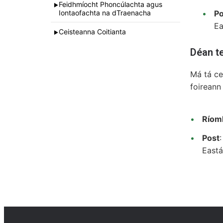
Feidhmíocht Phoncúlachta agus
►
Iontaofachta na dTraenacha
Po
Ea
Ceisteanna Coitianta
►
Déan te
Má tá ce
foireann
Ríom
Post
Eastá